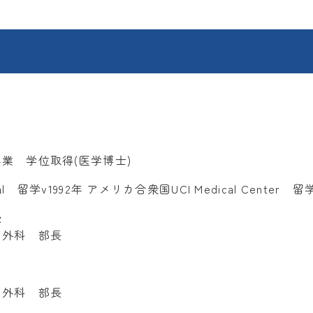
業 学位取得(医学博士)
al 留学v1992年 アメリカ合衆国UCI Medical Center 留
授
管外科 部長
管外科 部長