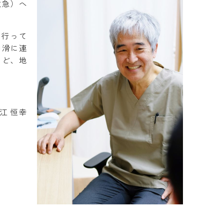
救急）へ
を行って
円滑に連
など、地
江 恒幸