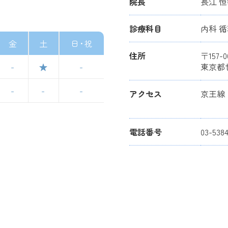
院長
長江 
診療科目
内科 
金
土
日･祝
住所
〒157-0
東京都
-
★
-
-
-
-
アクセス
京王線
電話番号
03-538