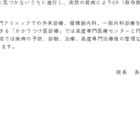
に気づかないうちに進行し、突然の発病によりER（救命
門クリニックでの外来診療、循環器内科、一般内科診療
できる「かかりつけ医診療」では高度専門医療センターと
当院では疾病の予防、診断、治療、高度専門治療後の管理
きます。
院長 長